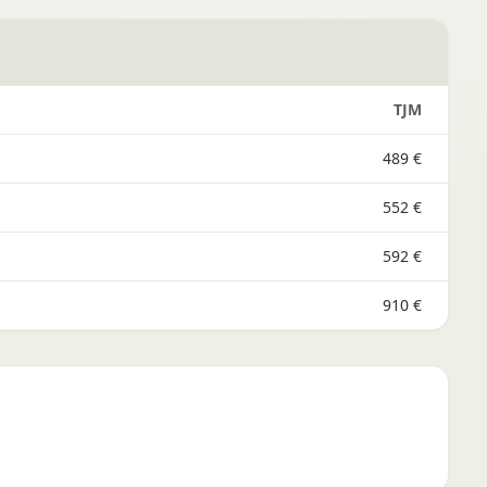
TJM
489 €
552 €
592 €
910 €