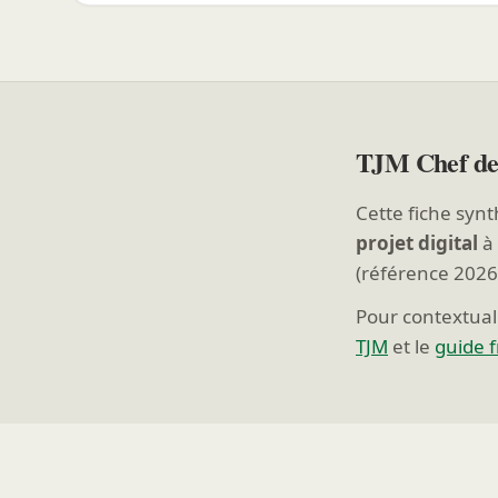
TJM Chef de
Cette fiche synt
projet digital
à 
(référence 2026
Pour contextuali
TJM
et le
guide 