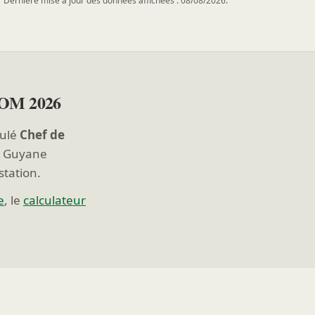
Dernière mise à jour des données affichées : 08/08/2026.
DROM 2026
tulé
Chef de
t Guyane
station.
e
, le
calculateur