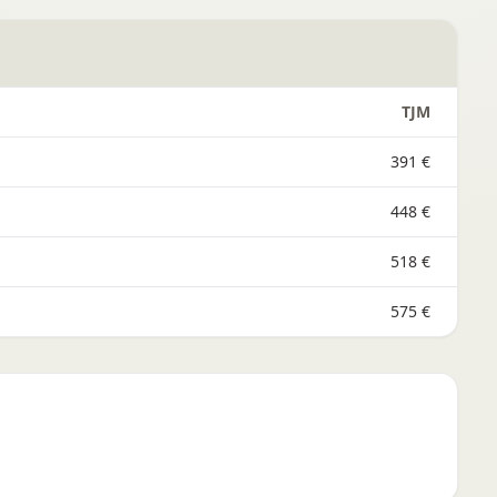
TJM
391 €
448 €
518 €
575 €