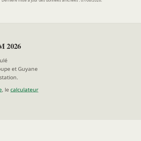
Dernière mise à jour des données affichées : 07/08/2026.
M 2026
tulé
oupe et Guyane
station.
e
, le
calculateur