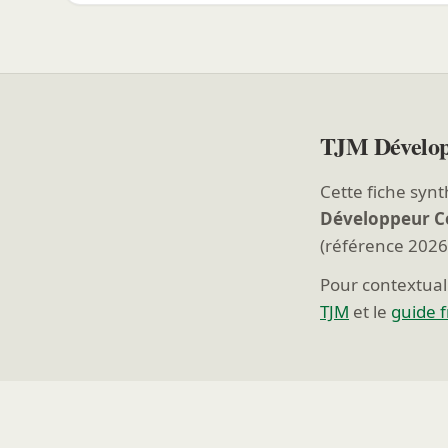
TJM Dévelop
Cette fiche synt
Développeur C
(référence 2026
Pour contextuali
TJM
et le
guide 