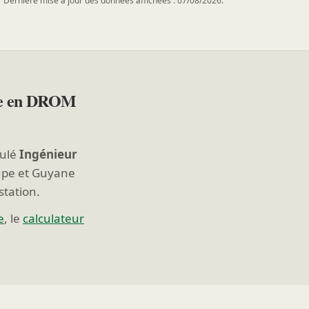
Dernière mise à jour des données affichées : 07/08/2026.
ue en DROM
tulé
Ingénieur
upe et Guyane
station.
e
, le
calculateur