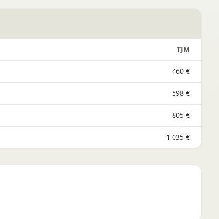
TJM
460 €
598 €
805 €
1 035 €